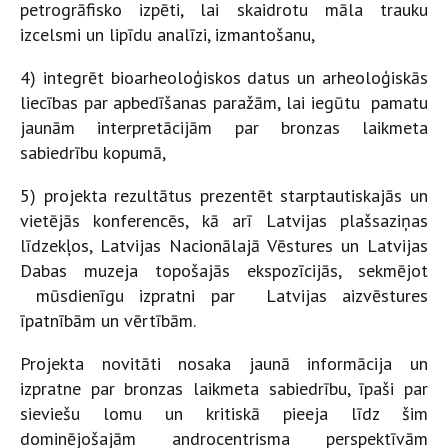
petrogrāfisko izpēti, lai skaidrotu māla trauku
izcelsmi un lipīdu analīzi, izmantošanu,
4) integrēt bioarheoloģiskos datus un arheoloģiskās
liecības par apbedīšanas paražām, lai iegūtu pamatu
jaunām interpretācijām par bronzas laikmeta
sabiedrību kopumā,
5) projekta rezultātus prezentēt starptautiskajās un
vietējās konferencēs, kā arī Latvijas plašsaziņas
līdzekļos, Latvijas Nacionālajā Vēstures un Latvijas
Dabas muzeja topošajās ekspozīcijās, sekmējot
mūsdienīgu izpratni par Latvijas aizvēstures
īpatnībām un vērtībām.
Projekta novitāti nosaka jaunā informācija un
izpratne par bronzas laikmeta sabiedrību, īpaši par
sieviešu lomu un kritiskā pieeja līdz šim
dominējošajām androcentrisma perspektīvām