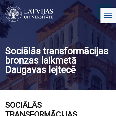
Sociālās transformācijas
bronzas laikmetā
Daugavas lejtecē
SOCIĀLĀS
TRANSFORMĀCIJAS