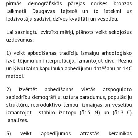
pirmās demogrāfiskās pārejas norises bronzas
laikmetā Daugavas lejtecē un to ietekmi uz
iedzīvotāju sadzīvi, dzīves kvalitāti un veselību.
Lai sasniegtu izvirzīto mērķi, plānots veikt sekojošus
uzdevumus:
1) veikt apbedīšanas tradīciju izmaiņu arheoloģisko
izvērtējumu un interpretāciju, izmantojot divu- Reznu
un Ķivutkalna kapulauka apbedījumu datēšanu ar 14C
metodi.
2) izvērtēt apbedīšanas vietās atspoguļoto
sabiedrību demogrāfiju, uztura paradumus, populāciju
struktūru, reproduktīvo tempu izmaiņas un veselību
izmantojot stabilo izotopu (δ15 N) un (δ13 C)
analīzes.
3) veikt apbedījumos atrastās keramikas