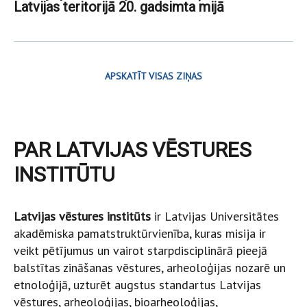
Latvijas teritorijā 20. gadsimta mijā
APSKATĪT VISAS ZIŅAS
PAR LATVIJAS VĒSTURES
INSTITŪTU
Latvijas vēstures institūts
ir Latvijas Universitātes
akadēmiska pamatstruktūrvienība, kuras misija ir
veikt pētījumus un vairot starpdisciplinārā pieejā
balstītas zināšanas vēstures, arheoloģijas nozarē un
etnoloģijā, uzturēt augstus standartus Latvijas
vēstures, arheoloģijas, bioarheoloģijas,