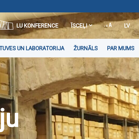
LU KONFERENCE
ĪSCEĻI
LV
TUVES UN LABORATORIJA
ŽURNĀLS
PAR MUMS
ju