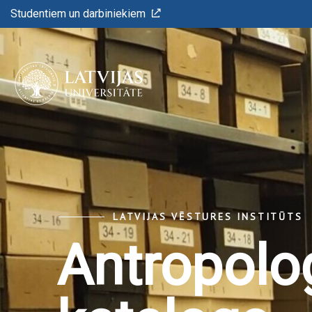
Studentiem un darbiniekiem
LATVIJAS VĒSTURES INSTITŪTS
Antropoloģ