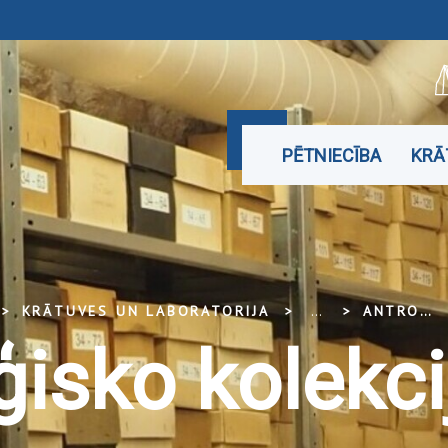
PĒTNIECĪBA
KRĀ
KRĀTUVES UN LABORATORIJA
...
ANTROPOLOĢISKO KOLEKCIJU KATALOGS
isko kolekci