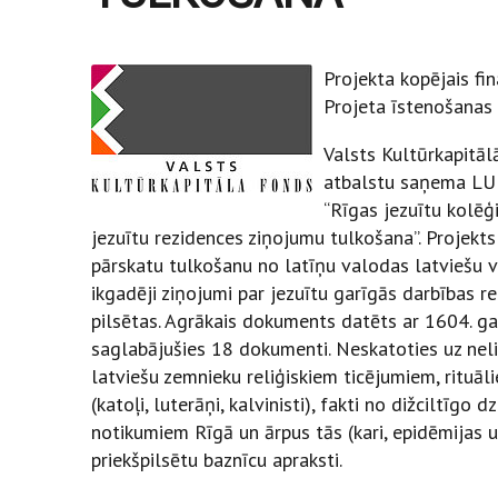
Projekta kopējais f
Projeta īstenošanas 
Valsts Kultūrkapitāl
atbalstu saņema LU 
“Rīgas jezuītu kolēģi
jezuītu rezidences ziņojumu tulkošana”. Projekts
pārskatu tulkošanu no latīņu valodas latviešu v
ikgadēji ziņojumi par jezuītu garīgās darbības 
pilsētas. Agrākais dokuments datēts ar 1604. ga
saglabājušies 18 dokumenti. Neskatoties uz neli
latviešu zemnieku reliģiskiem ticējumiem, rituā
(katoļi, luterāņi, kalvinisti), fakti no dižciltīg
notikumiem Rīgā un ārpus tās (kari, epidēmijas u
priekšpilsētu baznīcu apraksti.