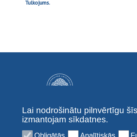
Tulkojums.
Lai nodrošinātu pilnvērtīgu šī
izmantojam sīkdatnes.
Obligātās
Analītiskās
F