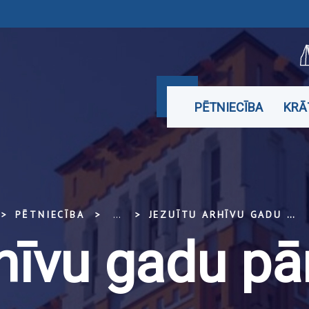
PĒTNIECĪBA
KRĀ
PĒTNIECĪBA
...
JEZUĪTU ARHĪVU GADU PĀRSKATU TULKOŠANA
rhīvu gadu pā