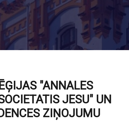
LĒĢIJAS "ANNALES
 SOCIETATIS JESU" UN
IDENCES ZIŅOJUMU