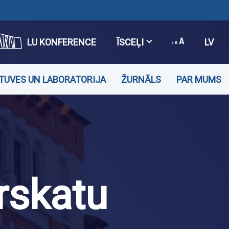
LU KONFERENCE
ĪSCEĻI
LV
TUVES UN LABORATORIJA
ŽURNĀLS
PAR MUMS
rskatu