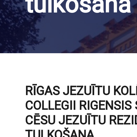
tulkošana
RĪGAS JEZUĪTU KO
COLLEGII RIGENSIS
CĒSU JEZUĪTU REZ
TULKOŠANA