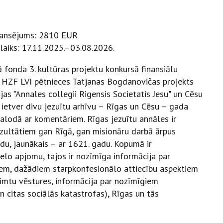
inansējums: 2810 EUR
laiks: 17.11.2025.–03.08.2026.
ā fonda 3. kultūras projektu konkursā finansiālu
HZF LVI pētnieces Tatjanas Bogdanovičas projekts
jas "Annales collegii Rigensis Societatis Jesu" un Cēsu
 ietver divu jezuītu arhīvu – Rīgas un Cēsu – gada
alodā ar komentāriem. Rīgas jezuītu annāles ir
rezultātiem gan Rīgā, gan misionāru darbā ārpus
du, jaunākais – ar 1621. gadu. Kopumā ir
elo apjomu, tajos ir nozīmīga informācija par
liem, dažādiem starpkonfesionālo attiecību aspektiem
o dzimtu vēstures, informācija par nozīmīgiem
n citas sociālās katastrofas), Rīgas un tās