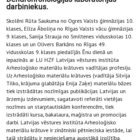
darbiniekus.
Skolēni Rūta Saukuma no Ogres Valsts ģimnāzijas 10.
klases, Elīza Āboliņa no Rīgas Valsts vācu ģimnāzijas
9. klases, Sanija Strauja no Smiltenes vidusskolas 10.
klases un un Olivers Barkāns no Rīgas 49.
vidusskolas 9. klases piedalījās Ēnu dienā un
iepazinās ar LU HZF Latvijas vēstures institūta
Arheoloģisko materiālu krātuves vadītājas profesiju.
Uz Arheoloģisko materiālu krātuves (vadītāja Silvija
Tilko, krājuma glabātāja Enija Zaķe) materiālu bāzes
tiek izstrādātas nozīmīgas publikācijas Latvijas un
ārzemju izdevumiem, sagatavoti referāti vietējas
nozīmes un starptautiskām konferencēm, tiek
izstrādāti kursa, bakalaura, maģistra un promocijas
darbi. Latvijas vēstures institūta Arheoloģisko
materiālu krātuve ir zinātniski pētnieciska iestāde, lai
tajā strādātu ir nepieciešama augstākā izglītība.