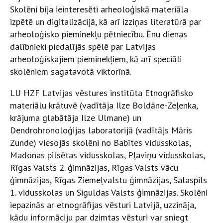
Skolēni bija ieinteresēti arheoloģiskā materiāla
izpētē un digitalizācijā, kā arī izziņas literatūrā par
arheoloģisko pieminekļu pētniecību. Ēnu dienas
dalībnieki piedalījās spēlē par Latvijas
arheoloģiskajiem pieminekļiem, kā arī speciāli
skolēniem sagatavotā viktorīnā.
LU HZF Latvijas vēstures institūta Etnogrāfisko
materiālu krātuvē (vadītāja Ilze Boldāne-Zeļenka,
krājuma glabātāja Ilze Ulmane) un
Dendrohronoloģijas laboratorijā (vadītājs Māris
Zunde) viesojās skolēni no Babītes vidusskolas,
Madonas pilsētas vidusskolas, Pļaviņu vidusskolas,
Rīgas Valsts 2. ģimnāzijas, Rīgas Valsts vācu
ģimnāzijas, Rīgas Ziemeļvalstu ģimnāzijas, Salaspils
1. vidusskolas un Siguldas Valsts ģimnāzijas. Skolēni
iepazinās ar etnogrāfijas vēsturi Latvijā, uzzināja,
kādu informāciju par dzimtas vēsturi var sniegt