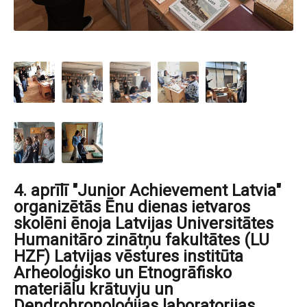
4. aprīlī "Junior Achievement Latvia"
organizētās Ēnu dienas ietvaros
skolēni ēnoja Latvijas Universitātes
Humanitāro zinātņu fakultātes (LU
HZF) Latvijas vēstures institūta
Arheoloģisko un Etnogrāfisko
materiālu krātuvju un
Dendrohronoloģijas laboratorijas