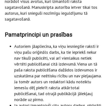
norādot visus avotus, kuri izmantoti raksta
sagatavošanā. Manuskripta autorība ietver tikai tos
autorus, kuri snieguši nozīmīgu ieguldījumu tā
sagatavošanā.
Pamatprincipi un prasības
Autoriem jāapliecina, ka viņu iesniegtie raksti ir
viņu pašu oriģināls darbs, ka tie iepriekš nekur
nav tikuši publicēti, vai arī vienlaikus netiek
vērtēti publicēšanai citā izdevumā. Viena un tā
paša raksta publicēšana dažādos izdevumos ir
uzskatāma par neētisku rīcību un nav pieļaujama.
Ja tomēr autors un redaktori kādu noteiktu
iemeslu dēļ piekrīt raksta atkārtotai
publicēšanai, tad otrajā publikācijā jāiekļauj
norāde uz pirmo.
Ja autori izmantojuši citu autoru darbus, obligāti