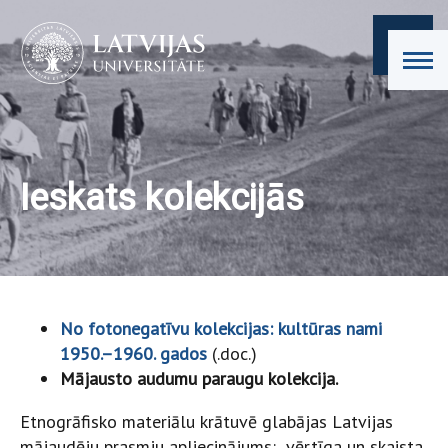
Ieskats kolekcijās
No fotonegatīvu kolekcijas: kultūras nami
1950.–1960. gados
(.doc.)
Mājausto audumu paraugu kolekcija.
Etnogrāfisko materiālu krātuvē glabājas Latvijas
mājaudēju prasmju apliecinājums: vērtīga un skaista