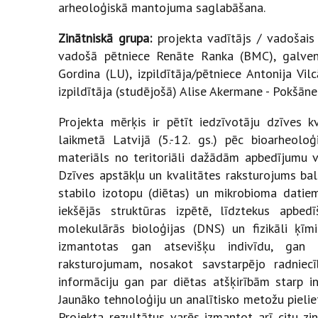
arheoloģiskā mantojuma saglabāšana.
Zinātniskā grupa:
projekta vadītājs / vadošais
vadošā pētniece Renāte Ranka (BMC), galvenā
Gordina (LU), izpildītāja/pētniece Antonija Vil
izpildītāja (studējošā) Alise Akermane - Pokšān
Projekta mērķis ir pētīt iedzīvotāju dzīves 
laikmetā Latvijā (5.-12. gs.) pēc bioarheolo
materiāls no teritoriāli dažādām apbedījumu v
Dzīves apstākļu un kvalitātes raksturojums bal
stabilo izotopu (diētas) un mikrobioma datiem
iekšējās struktūras izpētē, līdztekus apbedīš
molekulārās bioloģijas (DNS) un fizikāli ķīm
izmantotas gan atsevišķu indivīdu, gan 
raksturojumam, nosakot savstarpējo radniecī
informāciju gan par diētas atšķirībām starp i
Jaunāko tehnoloģiju un analītisko metožu pielie
Projekta rezultātus varēs izmantot arī citu zin