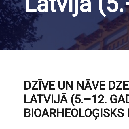
Latvijā (5
DZĪVE UN NĀVE DZ
LATVIJĀ (5.–12. GA
BIOARHEOLOĢISKS 