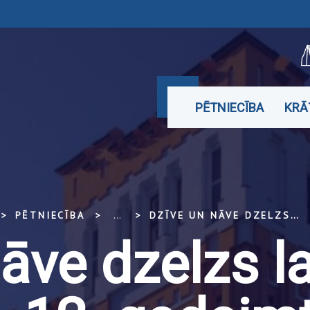
PĒTNIECĪBA
KRĀ
PĒTNIECĪBA
...
DZĪVE UN NĀVE DZELZS LAIKMETĀ LATVIJĀ (5.–12. GADSIMTS)
nāve dzelzs l