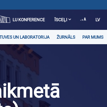
LU KONFERENCE
ĪSCEĻI
LV
TUVES UN LABORATORIJA
ŽURNĀLS
PAR MUMS
aikmetā