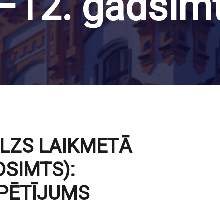
.–12. gadsim
ELZS LAIKMETĀ
DSIMTS):
PĒTĪJUMS