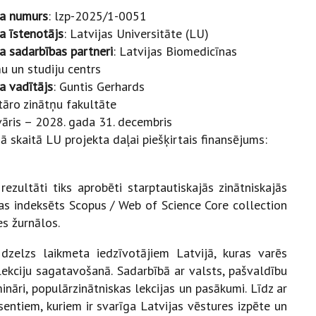
ta numurs
: lzp-2025/1-0051
a īstenotājs
: Latvijas Universitāte (LU)
a sadarbības partneri
: Latvijas Biomedicīnas
u un studiju centrs
a vadītājs
: Guntis Gerhards
āro zinātņu fakultāte
vāris – 2028. gada 31. decembris
ā skaitā LU projekta daļai piešķirtais finansējums:
rezultāti tiks aprobēti starptautiskajās zinātniskajās
kas indeksēts Scopus / Web of Science Core collection
es žurnālos.
dzelzs laikmeta iedzīvotājiem Latvijā, kuras varēs
lekciju sagatavošanā. Sadarbībā ar valsts, pašvaldību
nāri, populārzinātniskas lekcijas un pasākumi. Līdz ar
sentiem, kuriem ir svarīga Latvijas vēstures izpēte un