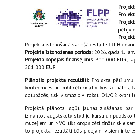
Projek
Projekt
Projekt
pētījum
Projekt
Projekta īstenošanā vadošā iestāde LU Humanit
Projekta īstenošanas periods
: 2026. gada 1. jan
Projekta kopējais finansējums
: 300 000 EUR, taj
201 000 EUR
Plānotie projekta rezultāti:
Projekta pētījumu 
konferencēs un publicēti zinātniskos žurnālos, 
datubāzēs, t.sk. vismaz divi raksti Q1/Q2 kvartil
Projektā plānots iegūt jaunas zināšanas par 
izmantot augstskolu studiju kursu un publisko 
muzejiem un NVO tiks organizēti zinātniskie semi
to projekta rezultāti būs pieejami visiem intere