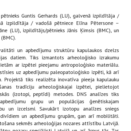
 pētnieks Guntis Gerhards (LU), galvenā izpildītāja /
 izpildītāja / vadošā pētniece Elīna Pētersone –
cāne (LU), izpildītājs/pētnieks Jānis Ķimsis (BMC), un
e (BMC).
kvalitāti un apbedījumu struktūru kapulaukos dzelzs
ģijas datiem. Tiks izmantots arheoloģisko izrakumu
ietām ar izpētei pieejamu antropoloģisko materiālu.
stīsies uz apbedījumu paleopatoloģisko izpēti, kā arī
. Projektā tiks realizēta inovatīva pieeja kapulauku
anas tradīciju arheoloģiskajai izpētei, pielietojot
iskās (izotopi, peptīdi) metodes. DNS analīzes tiks
apbedījumu grupu un populācijas ģenētiskajam
bu un izcelsmi. Savukārt izotopu analīzes sniegs
ndivīdiem un apbedījumu grupām, gan arī mobilitāti.
tošana sekmēs arheoloģijas nozares attīstību Latvijā.
ātņu nozaru speciālisti Latvijā un arī ārpus tās. Tas