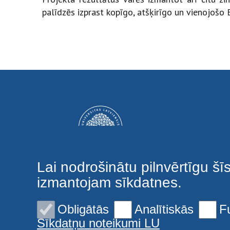
palīdzēs izprast kopīgo, atšķirīgo un vienojošo 
Lai nodrošinātu pilnvērtīgu šī
izmantojam sīkdatnes.
Obligātās
Analītiskās
F
Sīkdatņu noteikumi LU
© 2026 Latvijas Universitāte. Visas tiesības aizsargātas