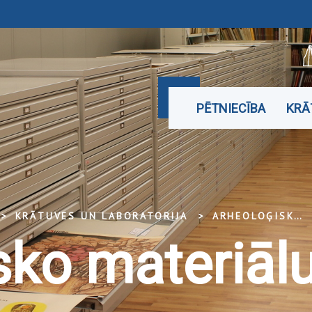
PĒTNIECĪBA
KRĀ
KRĀTUVES UN LABORATORIJA
ARHEOLOĢISKO MATERIĀLU KRĀTUVE
sko materiālu