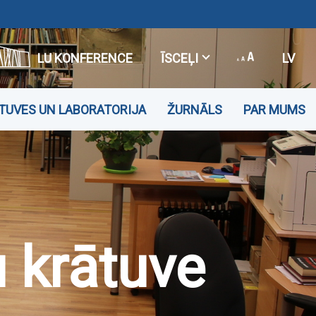
LU KONFERENCE
ĪSCEĻI
LV
TUVES UN LABORATORIJA
ŽURNĀLS
PAR MUMS
 krātuve