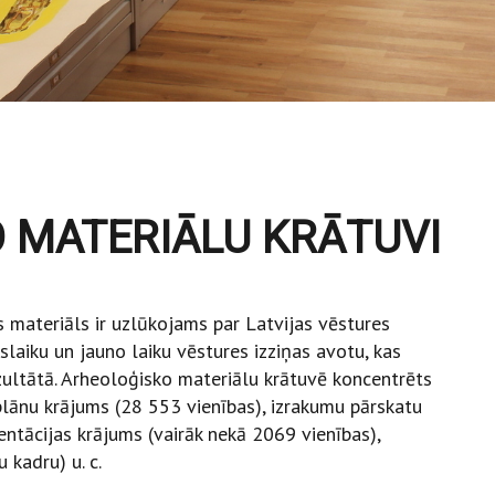
 MATERIĀLU KRĀTUVI
s materiāls ir uzlūkojams par Latvijas vēstures
laiku un jauno laiku vēstures izziņas avotu, kas
zultātā. Arheoloģisko materiālu krātuvē koncentrēts
plānu krājums (28 553 vienības), izrakumu pārskatu
ntācijas krājums (vairāk nekā 2069 vienības),
 kadru) u. c.