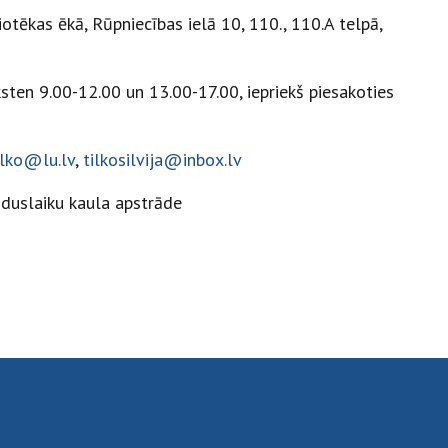
otēkas ēkā, Rūpniecības ielā 10, 110., 110.A telpā,
ksten 9.00-12.00 un 13.00-17.00, iepriekš piesakoties
tilko@lu.lv
,
tilkosilvija@inbox.lv
iduslaiku kaula apstrāde