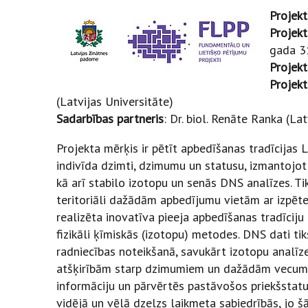
Projekt
Projekt
gada 3
Projekt
Projekt
(Latvijas Universitāte)
Sadarbības partneris
: Dr. biol. Renāte Ranka (La
Projekta mērķis ir pētīt apbedīšanas tradīcijas L
indivīda dzimti, dzimumu un statusu, izmantojo
kā arī stabilo izotopu un senās DNS analīzes. T
teritoriāli dažādām apbedījumu vietām ar izpēte
realizēta inovatīva pieeja apbedīšanas tradīciju
fizikāli ķīmiskās (izotopu) metodes. DNS dati t
radniecības noteikšanā, savukārt izotopu analīze
atšķirībām starp dzimumiem un dažādām vecuma 
informāciju un pārvērtēs pastāvošos priekšstatu
vidējā un vēlā dzelzs laikmeta sabiedrībās, jo š