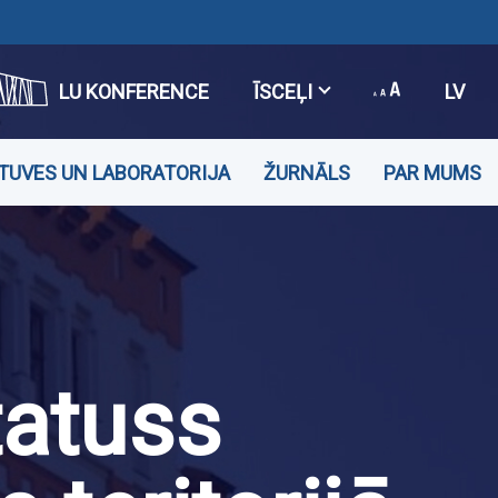
LU KONFERENCE
ĪSCEĻI
LV
TUVES UN LABORATORIJA
ŽURNĀLS
PAR MUMS
tatuss