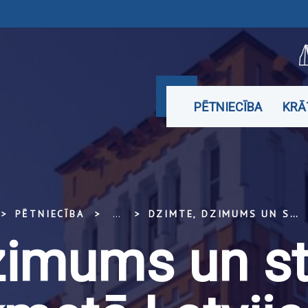
PĒTNIECĪBA
KRĀ
PĒTNIECĪBA
...
DZIMTE, DZIMUMS UN STATUSS DZELZS LAIKMETĀ LATVIJAS TERITORIJĀ
zimums un s