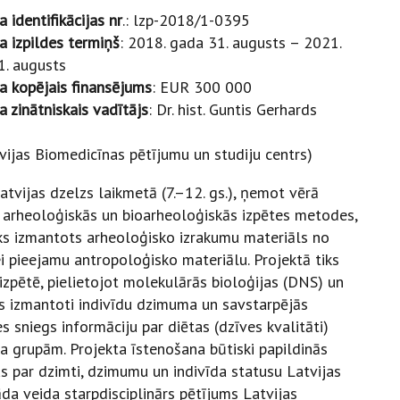
a identifikācijas nr
.: lzp-2018/1-0395
a izpildes termiņš
: 2018. gada 31. augusts – 2021.
1. augusts
a kopējais finansējums
: EUR 300 000
a zinātniskais vadītājs
: Dr. hist. Guntis Gerhards
tvijas Biomedicīnas pētījumu un studiju centrs)
atvijas dzelzs laikmetā (7.–12. gs.), ņemot vērā
t arheoloģiskās un bioarheoloģiskās izpētes metodes,
iks izmantots arheoloģisko izrakumu materiāls no
i pieejamu antropoloģisko materiālu. Projektā tiks
 izpētē, pielietojot molekulārās bioloģijas (DNS) un
iks izmantoti indivīdu dzimuma un savstarpējās
s sniegs informāciju par diētas (dzīves kvalitāti)
grupām. Projekta īstenošana būtiski papildinās
s par dzimti, dzimumu un indivīda statusu Latvijas
āda veida starpdisciplinārs pētījums Latvijas