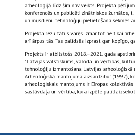
arheoloģijā līdz šim nav veikts. Projekta pētījum
konferencēs un publicēti zinātniskos žurnālos, t.
un mūsdienu tehnoloģiju pielietošana sekmēs ar
Projekta rezultātus varēs izmantot ne tikai arheo
arī ārpus tās. Tas palīdzēs izprast gan kopīgo, 
Projekts ir atbilstošs 2018.–2021. gada apstipri
"Latvijas valstiskums, valoda un vērtības, kult
tehnoloģiju izmantošana Latvijas arheoloģiskā 
Arheoloģiskā mantojuma aizsardzību” (1992), ko r
arheoloģiskais mantojums ir Eiropas kolektīvās
sastāvdaļa un vērtība, kura izpēte palīdz izsekot