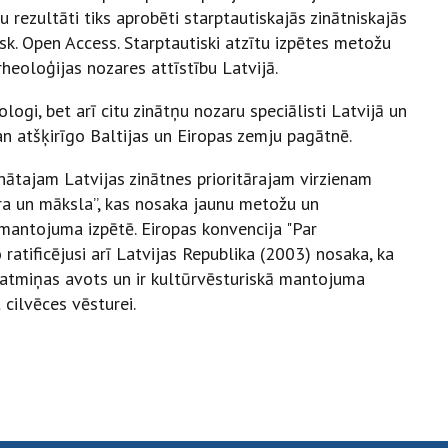
u rezultāti tiks aprobēti starptautiskajās zinātniskajās
 sk. Open Access. Starptautiski atzītu izpētes metožu
heoloģijas nozares attīstību Latvijā.
logi, bet arī citu zinātņu nozaru speciālisti Latvijā un
gan atšķirīgo Baltijas un Eiropas zemju pagātnē.
nātajam Latvijas zinātnes prioritārajam virzienam
ūra un māksla”, kas nosaka jaunu metožu un
mantojuma izpētē. Eiropas konvencija "Par
atificējusi arī Latvijas Republika (2003) nosaka, ka
 atmiņas avots un ir kultūrvēsturiskā mantojuma
 cilvēces vēsturei.