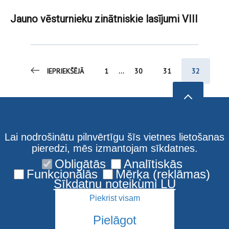
Jauno vēsturnieku zinātniskie lasījumi VIII
IEPRIEKŠĒJĀ
1
...
30
31
32
Lai nodrošinātu pilnvērtīgu šīs vietnes lietošanas
pieredzi, mēs izmantojam sīkdatnes.
Obligātās
Analītiskās
Funkcionālās
Mērķa (reklāmas)
Sīkdatņu noteikumi LU
Piekrist visam
Pielāgot